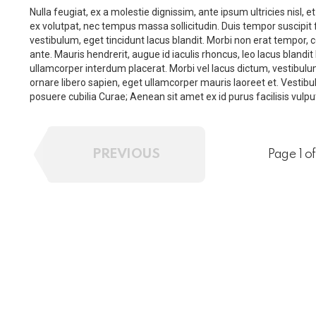
Nulla feugiat, ex a molestie dignissim, ante ipsum ultricies nisl,
ex volutpat, nec tempus massa sollicitudin. Duis tempor suscipi
vestibulum, eget tincidunt lacus blandit. Morbi non erat tempor,
ante. Mauris hendrerit, augue id iaculis rhoncus, leo lacus blandi
ullamcorper interdum placerat. Morbi vel lacus dictum, vestibulu
ornare libero sapien, eget ullamcorper mauris laoreet et. Vestibul
posuere cubilia Curae; Aenean sit amet ex id purus facilisis vulpu
PREVIOUS
Page 1 of