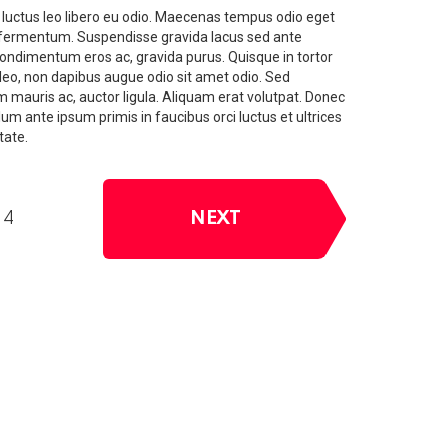
 et luctus leo libero eu odio. Maecenas tempus odio eget
t fermentum. Suspendisse gravida lacus sed ante
 condimentum eros ac, gravida purus. Quisque in tortor
t leo, non dapibus augue odio sit amet odio. Sed
m mauris ac, auctor ligula. Aliquam erat volutpat. Donec
um ante ipsum primis in faucibus orci luctus et ultrices
tate.
NEXT
 4