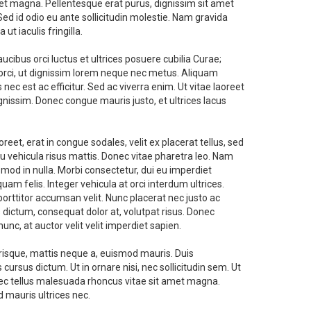
diet magna. Pellentesque erat purus, dignissim sit amet
Sed id odio eu ante sollicitudin molestie. Nam gravida
t iaculis fringilla.
ucibus orci luctus et ultrices posuere cubilia Curae;
orci, ut dignissim lorem neque nec metus. Aliquam
c est ac efficitur. Sed ac viverra enim. Ut vitae laoreet
issim. Donec congue mauris justo, et ultrices lacus
oreet, erat in congue sodales, velit ex placerat tellus, sed
eu vehicula risus mattis. Donec vitae pharetra leo. Nam
smod in nulla. Morbi consectetur, dui eu imperdiet
uam felis. Integer vehicula at orci interdum ultrices.
, porttitor accumsan velit. Nunc placerat nec justo ac
s dictum, consequat dolor at, volutpat risus. Donec
c, at auctor velit velit imperdiet sapien.
isque, mattis neque a, euismod mauris. Duis
s cursus dictum. Ut in ornare nisi, nec sollicitudin sem. Ut
ec tellus malesuada rhoncus vitae sit amet magna.
d mauris ultrices nec.