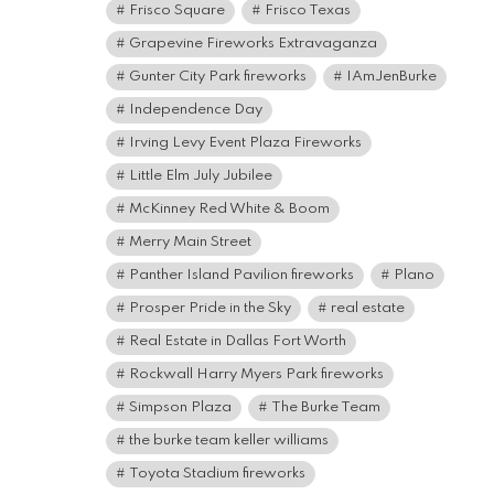
Frisco Square
Frisco Texas
Grapevine Fireworks Extravaganza
Gunter City Park fireworks
IAmJenBurke
Independence Day
Irving Levy Event Plaza Fireworks
Little Elm July Jubilee
McKinney Red White & Boom
Merry Main Street
Panther Island Pavilion fireworks
Plano
Prosper Pride in the Sky
real estate
Real Estate in Dallas Fort Worth
Rockwall Harry Myers Park fireworks
Simpson Plaza
The Burke Team
the burke team keller williams
Toyota Stadium fireworks