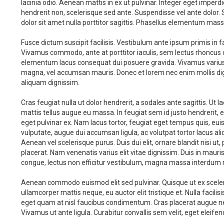
lacinia odio. Aenean mattis in ex ut pulvinar. Integer eget imper
hendrerit non, scelerisque sed ante. Suspendisse vel ante dolor. 
dolor sit amet nulla porttitor sagittis. Phasellus elementum massa u
Fusce dictum suscipit facilisis. Vestibulum ante ipsum primis in fa
Vivamus commodo, ante at porttitor iaculis, sem lectus rhoncus 
elementum lacus consequat dui posuere gravida. Vivamus varius ne
magna, vel accumsan mauris. Donec et lorem nec enim mollis dign
aliquam dignissim.
Cras feugiat nulla ut dolor hendrerit, a sodales ante sagittis. Ut la
mattis tellus augue eu massa. In feugiat sem id justo hendrerit, 
eget pulvinar ex. Nam lacus tortor, feugiat eget tempus quis, eui
vulputate, augue dui accumsan ligula, ac volutpat tortor lacus aliq
Aenean vel scelerisque purus. Duis dui elit, ornare blandit nisi ut
placerat. Nam venenatis varius elit vitae dignissim. Duis in mauri
congue, lectus non efficitur vestibulum, magna massa interdum nun
Aenean commodo euismod elit sed pulvinar. Quisque ut ex sceler
ullamcorper mattis neque, eu auctor elit tristique et. Nulla facilisi
eget quam at nisl faucibus condimentum. Cras placerat augue n
Vivamus ut ante ligula. Curabitur convallis sem velit, eget eleifen