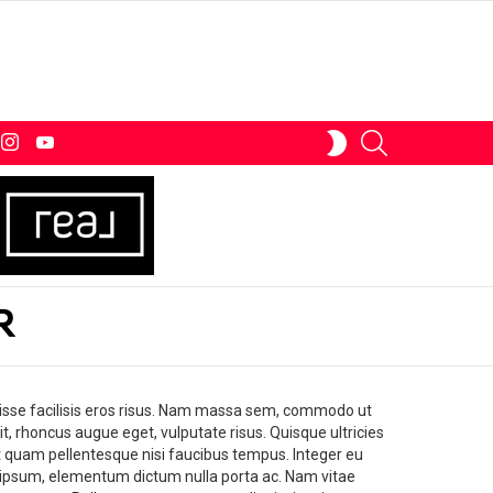
tter
instagram
youtube
SEARCH
SWITCH
SKIN
R
disse facilisis eros risus. Nam massa sem, commodo ut
, rhoncus augue eget, vulputate risus. Quisque ultricies
t quam pellentesque nisi faucibus tempus. Integer eu
si ipsum, elementum dictum nulla porta ac. Nam vitae