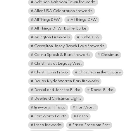
Addison Kaboom Town fireworks
Allen USA Celebration fireworks
AllThingsDFW
All things DFW
All Things DFW. Daniel Burke
Arlington Fireworks
BurkeDFW
Carrollton Josey Ranch Lake fireworks
Celina Splash & Blast fireworks
Christmas
Christmas at Legacy West
Christmas in Frisco
Christmas in the Square
Dallas Klyde Warren Park fireworks
Daniel and Jennifer Burke
Daniel Burke
Deerfield Christmas Lights
fireworks in frisco
Fort Worth
Fort Worth Fourth
Frisco
frisco fireworks
Frisco Freedom Fest